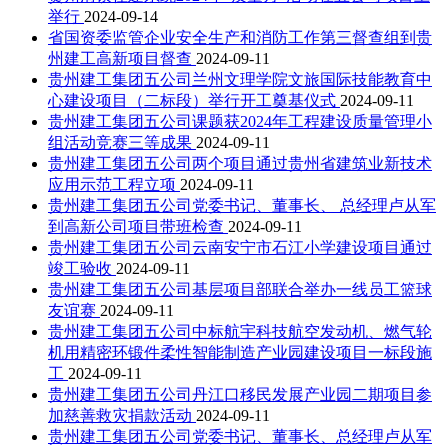
举行
2024-09-14
省国资委监管企业安全生产和消防工作第三督查组到贵
州建工高新项目督查
2024-09-11
贵州建工集团五公司兰州文理学院文旅国际技能教育中
心建设项目（二标段）举行开工奠基仪式
2024-09-11
贵州建工集团五公司课题获2024年工程建设质量管理小
组活动竞赛三等成果
2024-09-11
贵州建工集团五公司两个项目通过贵州省建筑业新技术
应用示范工程立项
2024-09-11
贵州建工集团五公司党委书记、董事长、 总经理卢从军
到高新公司项目带班检查
2024-09-11
贵州建工集团五公司云南安宁市石江小学建设项目通过
竣工验收
2024-09-11
贵州建工集团五公司基层项目部联合举办一线员工篮球
友谊赛
2024-09-11
贵州建工集团五公司中标航宇科技航空发动机、燃气轮
机用精密环锻件柔性智能制造产业园建设项目一标段施
工
2024-09-11
贵州建工集团五公司丹江口移民发展产业园二期项目参
加慈善救灾捐款活动
2024-09-11
贵州建工集团五公司党委书记、董事长、总经理卢从军