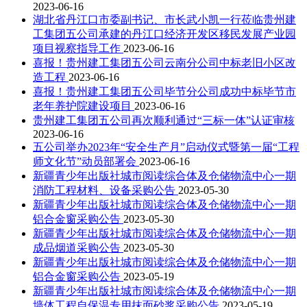
2023-06-16
湖北省丹江口市委副书记、市长武小凯一行莅临贵州建
工集团五公司承建的丹江口经济开发区移民发展产业园
项目视察指导工作
2023-06-16
喜报！贵州建工集团五公司云南分公司中标老旧小区改
造工程
2023-06-16
喜报！贵州建工集团五公司毕节分公司成功中标毕节市
老年养护院建设项目
2023-06-16
贵州建工集团五公司再次顺利通过“三标一体”认证审核
2023-06-16
五公司举办2023年“安全生产月”启动仪式暨第一届“工程
师文化节”动员部署会
2023-06-16
新疆青少年出版社城市阅读综合体及仓储物流中心一期
消防工程材料、设备采购公告
2023-05-30
新疆青少年出版社城市阅读综合体及仓储物流中心一期
铝合金窗采购公告
2023-05-30
新疆青少年出版社城市阅读综合体及仓储物流中心一期
成品烟道采购公告
2023-05-30
新疆青少年出版社城市阅读综合体及仓储物流中心一期
铝合金窗采购公告
2023-05-19
新疆青少年出版社城市阅读综合体及仓储物流中心一期
墙体工程自保温专用抹面砂浆采购公告
2023-05-19