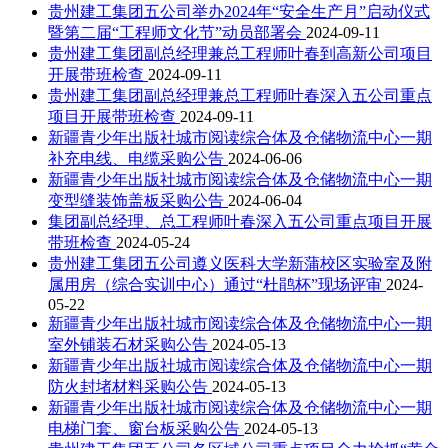
贵州建工集团五公司举办2024年“安全生产月”启动仪式
暨第二届“工程师文化节”动员部署会
2024-09-11
贵州建工集团副总经理兼总工程师叶春到高新公司项目
开展带班检查
2024-09-11
贵州建工集团副总经理兼总工程师叶春深入五公司重点
项目开展带班检查
2024-09-11
新疆青少年出版社城市阅读综合体及仓储物流中心一期
补充电线、电缆采购公告
2024-06-06
新疆青少年出版社城市阅读综合体及仓储物流中心一期
变型缝装饰盖板采购公告
2024-06-04
集团副总经理、总工程师叶春深入五公司重点项目开展
带班检查
2024-05-24
贵州建工集团五公司遵义医科大学新蒲校区实验室及附
属用房（综合实训中心）通过“杜鹃杯”现场评审
2024-
05-22
新疆青少年出版社城市阅读综合体及仓储物流中心一期
室外铺装石材采购公告
2024-05-13
新疆青少年出版社城市阅读综合体及仓储物流中心一期
防火封堵材料采购公告
2024-05-13
新疆青少年出版社城市阅读综合体及仓储物流中心一期
电梯门套、窗台板采购公告
2024-05-13