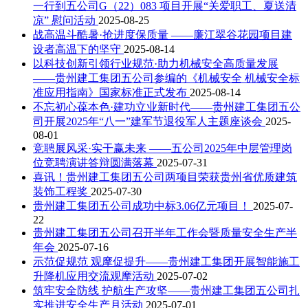
一行到五公司G（22）083 项目开展“关爱职工、夏送清
凉” 慰问活动
2025-08-25
战高温斗酷暑·抢进度保质量 ——廉江翠谷花园项目建
设者高温下的坚守
2025-08-14
以科技创新引领行业规范·助力机械安全高质量发展
——贵州建工集团五公司参编的《机械安全 机械安全标
准应用指南》国家标准正式发布
2025-08-14
不忘初心葆本色·建功立业新时代——贵州建工集团五公
司开展2025年“八一”建军节退役军人主题座谈会
2025-
08-01
竞聘展风采·实干赢未来 ——五公司2025年中层管理岗
位竞聘演讲答辩圆满落幕
2025-07-31
喜讯！贵州建工集团五公司两项目荣获贵州省优质建筑
装饰工程奖
2025-07-30
贵州建工集团五公司成功中标3.06亿元项目！
2025-07-
22
贵州建工集团五公司召开半年工作会暨质量安全生产半
年会
2025-07-16
示范促规范 观摩促提升——贵州建工集团开展智能施工
升降机应用交流观摩活动
2025-07-02
筑牢安全防线 护航生产攻坚——贵州建工集团五公司扎
实推进安全生产月活动
2025-07-01