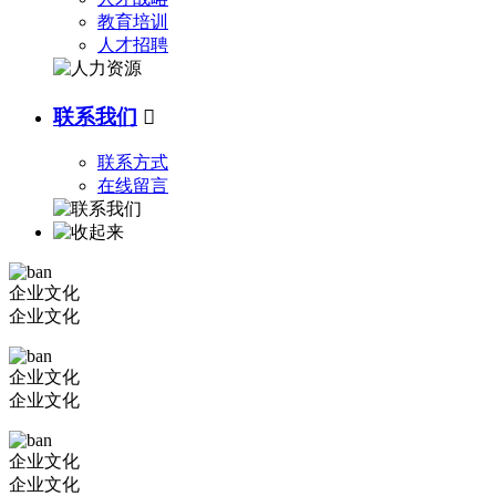
教育培训
人才招聘
联系我们

联系方式
在线留言
企业文化
企业文化
企业文化
企业文化
企业文化
企业文化