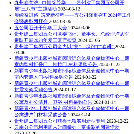
九州春意浓 巾帼绽芳华 ——贵州建工集团五公司开
展“三八节”主题活动
2024-03-12
赓续奋进路 筑梦新征程——五公司隆重召开2024年工作
会暨表彰团拜会
2024-03-06
五公司召开干部职工大会
2024-03-06
贵州建工集团五公司党委书记、董事长、总经理卢从军
带队开展2024年复工复产检查
2024-03-06
贵州建工集团五公司全力以“复”，起跑忙“春耕”
2024-
03-06
新疆青少年出版社城市阅读综合体及仓储物流中心一期
室内型材折叠门、推拉门-材料采购公告
2024-01-22
新疆青少年出版社城市阅读综合体及仓储物流中心一期
室内套装木门-材料采购公告
2024-01-22
新疆青少年出版社城市阅读综合体及仓储物流中心一期
抗震支架采购公告
2024-01-17
新疆青少年出版社城市阅读综合体及仓储物流中心一期
公寓及办公洁具、卫浴-材料采购公告
2024-01-14
新疆青少年出版社城市阅读综合体及仓储物流中心一期
公寓进户门材料采购公告
2024-01-14
贵州建工集团五公司获得七项实用新型专利
2023-12-22
云南分公司利用周末时间举办丰富多彩的团建活动
2023-12-20