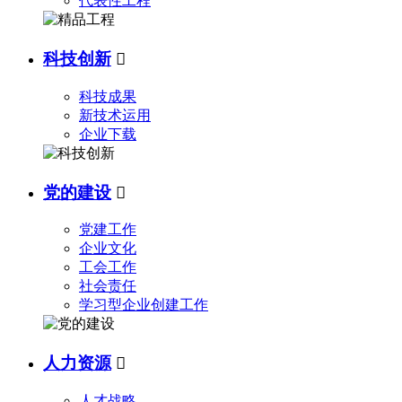
代表性工程
科技创新

科技成果
新技术运用
企业下载
党的建设

党建工作
企业文化
工会工作
社会责任
学习型企业创建工作
人力资源

人才战略