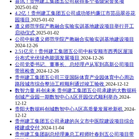
喜讯！贵州建工集团五公司获得多个省级荣誉奖项
2025-01-02
4.2亿！贵州建工集团五公司成功签约廉江市芸品翠谷花
园项目
2025-01-02
遵义师范学院产教融合实验实训基地建设项目举行开工
启动仪式
2025-01-02
公司中标遵义师范学院产教融合实验实训基地建设项目
2024-12-26
2.51亿元！贵州建工集团五公司中标安顺市西秀区屋顶
分布式光伏绿色能源发展项目
2024-12-26
公司党委书记、董事长、总经理卢从军到高新公司项目
带班检查
2024-12-26
贵州建工集团五公司三亚国际体育产业园体育中心周边
路段城市综合整治工程顺利通过竣工验收
2024-12-12
数智力量 科创未来 贵州建工集团五公司承建的大数据科
创城产业园一期数智中心A区开园仪式顺利举办
2024-
12-12
贵阳大数据科创城数智中心A区高质量发展抢新机
2024-
12-12
贵州建工集团五公司承建的兴义市中医院建设项目综合
楼建成交付
2024-11-04
贵州建工集团副总经理兼总工程师叶春到五公司项目带