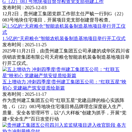
G（22）083 号地块项目督导检查党支部创建工作
发布时间
: 2025-12-03
12月2日，贵州建工集团党群工作部主任严毓一行到G（22）
083号地块住宅项目，开展项目党支部创建督导检查。
1.5亿的“天府粮仓”智能农机装备制造基地项目举行开工仪式
发布时间
: 2025-11-25
2025年11月21日，由贵州建工集团五公司承建的成华区四川省
供销农资集团有限公司天府粮仓智能农机装备制造基地项目举
行开工仪式。
五上增动力 冲刺四季度|贵州建工集团五公司：“红联五星”映
初心 党建融产筑安提质绘新篇
发布时间
: 2025-11-17
作为贵州建工集团五公司“红联五星”党建品牌的核心实践阵
地，G（22）083号地块住宅项目将品牌理念深度嵌入生产、
质量、安全各管理环节，以“八大样板”创建为抓手，开展“党
建+安全生产”百日攻坚行动