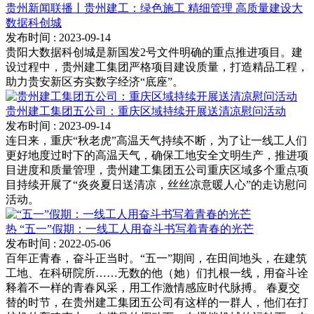
贵州新闻联播丨贵州建工：绿色施工 精细管理 高质量建设大
数据科创城
发布时间
: 2023-09-14
贵阳大数据科创城是新国发2号文件明确的重点推进项目。建
设过程中，贵州建工集团严格项目建设质量，打造精品工程，
助力贵安新区夯实数字经济“底座”。
贵州建工集团五公司：重庆区域持续开展送清凉慰问活动
发布时间
: 2023-09-14
连日来，重庆“秋老虎”高温天气持续不断，为了让一线工人们
更好地度过时下的高温天气，确保工地安全文明生产，推进项
目进度和质量管理，贵州建工集团五公司重庆区域多个重点项
目持续开展了“炎炎夏日送清凉，丝丝凉意暖人心”的走访慰问
活动。
热
“五一”假期：一线工人用奋斗书写着青春的光芒
发布时间
: 2022-05-06
百年正青春，奋斗正当时。“五一”期间，在田间地头，在建筑
工地、在科研院所……无数的他（她）们扎根一线，用奋斗诠
释着不一样的青春风采，用工作激情感应时代脉搏。 春夏交
替的时节，在贵州建工集团五公司有这样的一群人，他们在打