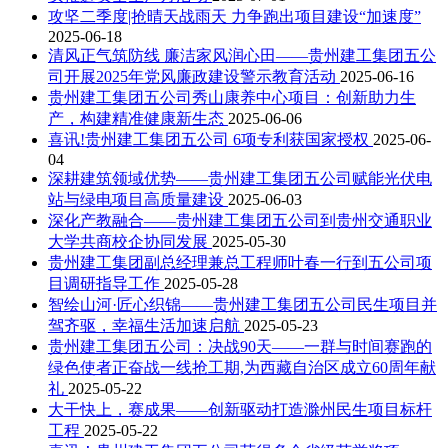
攻坚二季度|抢晴天战雨天 力争跑出项目建设“加速度”
2025-06-18
清风正气筑防线 廉洁家风润心田——贵州建工集团五公
司开展2025年党风廉政建设警示教育活动
2025-06-16
贵州建工集团五公司秀山康养中心项目：创新助力生
产，构建精准健康新生态
2025-06-06
喜讯!贵州建工集团五公司 6项专利获国家授权
2025-06-
04
深耕建筑领域优势——贵州建工集团五公司赋能光伏电
站与绿电项目高质量建设
2025-06-03
深化产教融合——贵州建工集团五公司到贵州交通职业
大学共商校企协同发展
2025-05-30
贵州建工集团副总经理兼总工程师叶春一行到五公司项
目调研指导工作
2025-05-28
智绘山河·匠心织锦——贵州建工集团五公司民生项目并
驾齐驱，幸福生活加速启航
2025-05-23
贵州建工集团五公司：决战90天——一群与时间赛跑的
绿色使者正奋战一线抢工期,为西藏自治区成立60周年献
礼
2025-05-22
大干快上，赛成果——创新驱动打造滁州民生项目标杆
工程
2025-05-22