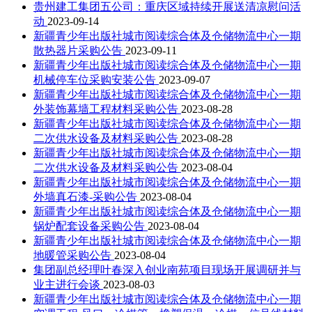
贵州建工集团五公司：重庆区域持续开展送清凉慰问活
动
2023-09-14
新疆青少年出版社城市阅读综合体及仓储物流中心一期
散热器片采购公告
2023-09-11
新疆青少年出版社城市阅读综合体及仓储物流中心一期
机械停车位采购安装公告
2023-09-07
新疆青少年出版社城市阅读综合体及仓储物流中心一期
外装饰幕墙工程材料采购公告
2023-08-28
新疆青少年出版社城市阅读综合体及仓储物流中心一期
二次供水设备及材料采购公告
2023-08-28
新疆青少年出版社城市阅读综合体及仓储物流中心一期
二次供水设备及材料采购公告
2023-08-04
新疆青少年出版社城市阅读综合体及仓储物流中心一期
外墙真石漆-采购公告
2023-08-04
新疆青少年出版社城市阅读综合体及仓储物流中心一期
锅炉配套设备采购公告
2023-08-04
新疆青少年出版社城市阅读综合体及仓储物流中心一期
地暖管采购公告
2023-08-04
集团副总经理叶春深入创业南苑项目现场开展调研并与
业主进行会谈
2023-08-03
新疆青少年出版社城市阅读综合体及仓储物流中心一期